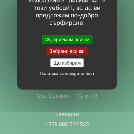
Използваме "бисквитки" в
този уебсайт, за да ви
предложим по-добро
Download Center
сърфиране.
Портал
ОК, приемам всички
Забрани всички
КОНТАКТ
Ще избирам
НИК
Политика за поверителност
София, България
Бул. Брюксел 11Б, ет.13
Телефон
+359 895 522 533