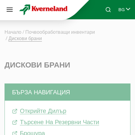
Управление на бисквитките
BG
Skip to main content
Search
Select l
Начало
Почвообработващи инвентари
Дискови брани
ДИСКОВИ БРАНИ
БЪРЗА НАВИГАЦИЯ
Открийте Дилър
Търсене На Резервни Части
Брошура