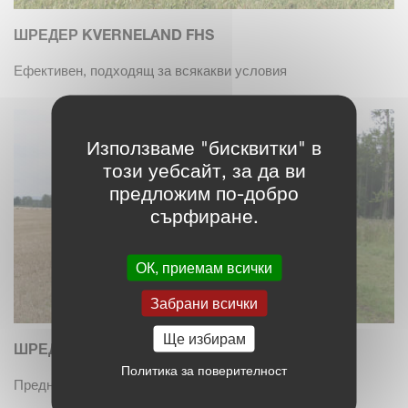
ШРЕДЕР KVERNELAND FHS
Ефективен, подходящ за всякакви условия
Използваме "бисквитки" в
този уебсайт, за да ви
предложим по-добро
сърфиране.
ОК, приемам всички
Забрани всички
Ще избирам
ШРЕДЕР KVERNELAND FRO
Политика за поверителност
Предно и задно навесване и отлични характеристики