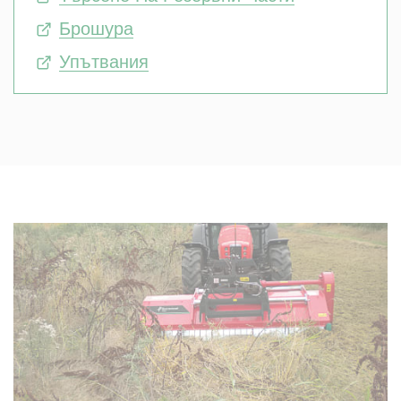
Брошура
Упътвания