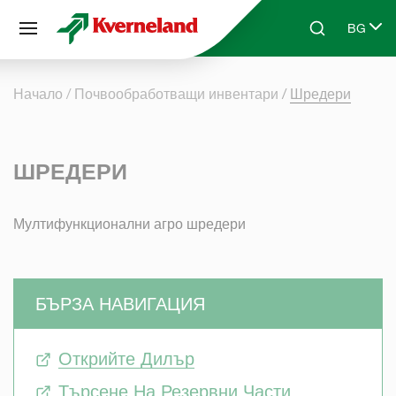
Управление на бисквитките
BG
Skip to main content
Search
Select l
Начало
Почвообработващи инвентари
Шредери
ШРЕДЕРИ
Мултифункционални агро шредери
БЪРЗА НАВИГАЦИЯ
Открийте Дилър
Търсене На Резервни Части