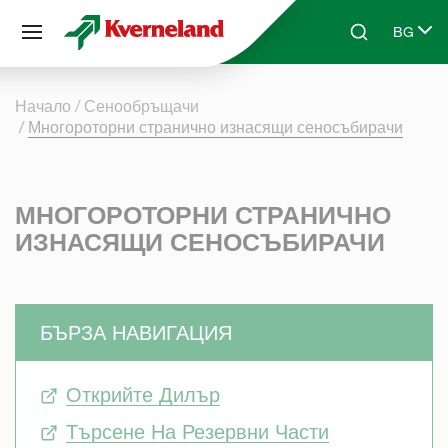
Управление на бисквитките
BG
Skip to main content
Search
Select l
Начало
Сенообръщачи
Многороторни странично изнасящи сеносъбирачи
МНОГОРОТОРНИ СТРАНИЧНО
ИЗНАСЯЩИ СЕНОСЪБИРАЧИ
БЪРЗА НАВИГАЦИЯ
Открийте Дилър
Търсене На Резервни Части