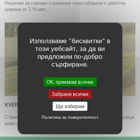
Решение за гъвкави странични сеносъбирачи с работна
ширина от 7.10 мет...
Използваме "бисквитки" в
този уебсайт, за да ви
предложим по-добро
сърфиране.
ОК, приемам всички
Забрани всички
KVERNELAND 9577 S
Ще избирам
Странично изнасящ сеносъбирач Kverneland 9577 с носеща
Политика за поверителност
рама и работна...