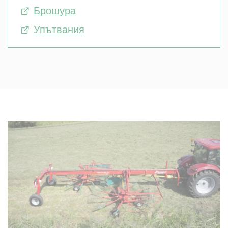
Брошура
Упътвания