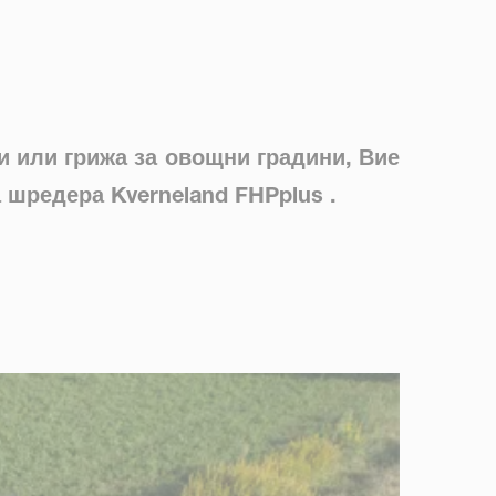
и или грижа за овощни градини, Вие
 шредера Kverneland FHPplus .