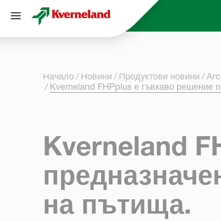
Управление на бисквитките
Начало
Новини
Продуктови новини
Arc
Kverneland FHPplus е гъвкаво решение 
Kverneland F
предназначе
на пътища.