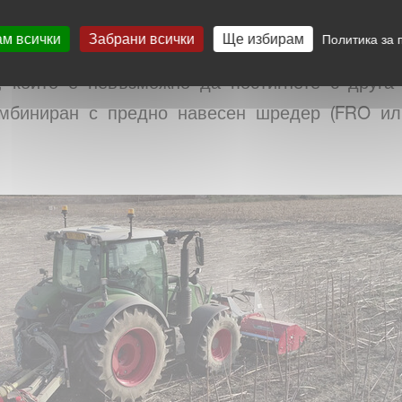
ам всички
Забрани всички
Ще избирам
Политика за 
ия FHP шредер, plus версията предлага по-голя
, които е невъзможно да постигнете с друг
мбиниран с предно навесен шредер (FRO ил