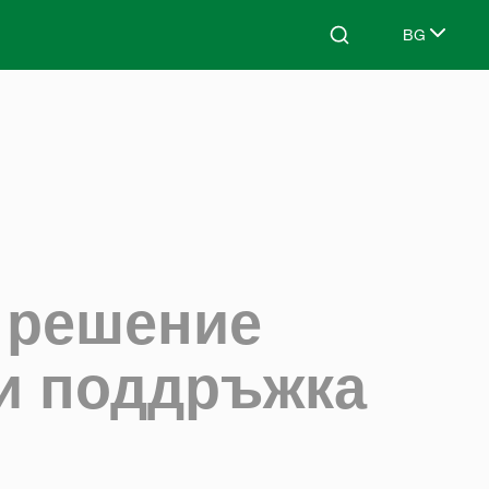
BG
Search
Select lang
о решение
 и поддръжка