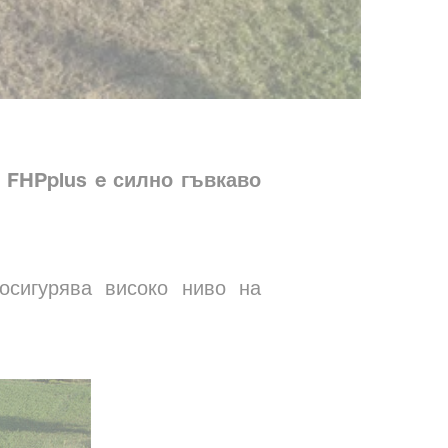
 FHPplus e силно гъвкаво
осигурява високо ниво на