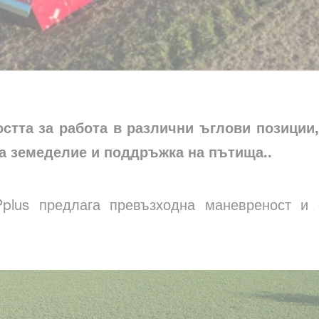
стта за работа в различни ъглови позиции,
а земеделие и поддръжка на пътища..
Pplus предлага превъзходна маневреност и 