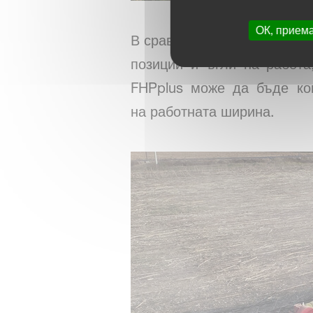
ОК, прием
В сравнение със стандартн
позиции и ъгли на работа
FHPplus може да бъде ко
на работната ширина.