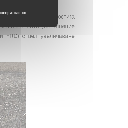
поверителност
м офсет (1255мм) и достига
а машина. Като допълнение
и FRD) с цел увеличаване