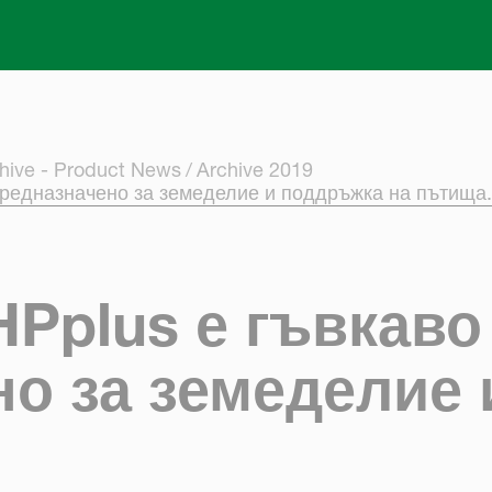
Skip to main content
hive - Product News
Archive 2019
предназначено за земеделие и поддръжка на пътища.
HPplus е гъвкав
но за земеделие