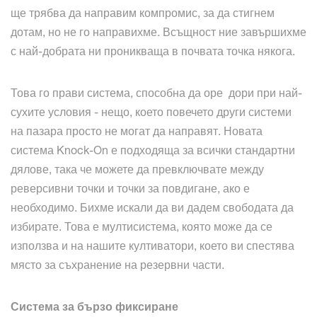
ще трябва да направим компромис, за да стигнем
дотам, но не го направихме. Всъщност ние завършихме
с най-добрата ни проникваща в почвата точка някога.
Това го прави система, способна да оре дори при най-
сухите условия - нещо, което повечето други системи
на пазара просто не могат да направят. Новата
система Knock-On е подходяща за всички стандартни
дялове, така че можете да превключвате между
реверсивни точки и точки за повдигане, ако е
необходимо. Бихме искали да ви дадем свободата да
избирате. Това е мултисистема, която може да се
използва и на нашите култиватори, което ви спестява
място за съхранение на резервни части.
Система за бързо фиксиране