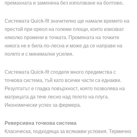
премахната и заменена без използване на болтове
.
Системата Quick-fit значително ще намали времето на
престой при ореол на големи площи, които изискват
няколко промени в точката. Промяната на точките
никога не е била по-лесна и може да се направи на
полето и с минимални усилия.
Системата Quick-fit споделя много предимства с
точкова система, тъй като всички части са еднакви.
Резултатът е гладка повърхност, която позволява на
матрицата да тече лесно над тялото на плуга.
Икономически успех за фермера.
Реверсивна точкова система
Класическа, подходяща за всякакви условия. Термично