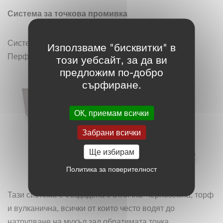
Система за точкова промивка
Система за промиване, за да се избегне триенето.
Използваме "бисквитки" в
Перфектният избор за лепкава почва.
този уебсайт, за да ви
предложим по-добро
сърфиране.
ОК, приемам всички
Забрани всички
Ще избирам
Политика за поверителност
Тази система е създадена с отлична черноземна, торф
и вулканична, всички от които често водят до
натрупване на мухъл зад обратимата точка.