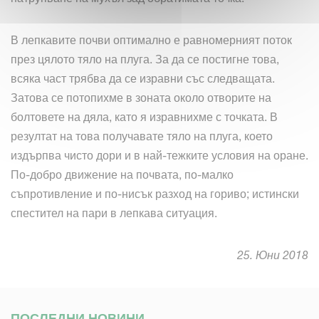
В лепкавите почви оптимално е равномерният поток
през цялото тяло на плуга. За да се постигне това,
всяка част трябва да се изравни със следващата.
Затова се потопихме в зоната около отворите на
болтовете на дяла, като я изравнихме с точката. В
резултат на това получавате тяло на плуга, което
издърпва чисто дори и в най-тежките условия на оране.
По-добро движение на почвата, по-малко
съпротивление и по-нисък разход на гориво; истински
спестител на пари в лепкава ситуация.
25. Юни 2018
ПОСЛЕДНИ НОВИНИ