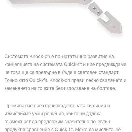
Системата Knock-on е по-нататъшно развитие на
концепцията на системата Quick-fit и ние предвиждаме,
че това ще се превърне в бъдещ световен стандарт.
Точно като Quick-fit, Knock-on прави лесно свалянето и
заменянето на точките без използване на болтове.
Преминахме през производствената си линия и
измислихме умни решения, които ни дадоха
възможност да предложим значително по-евтин
продукт в сравнение с Quick-fit. Може да мислите, че