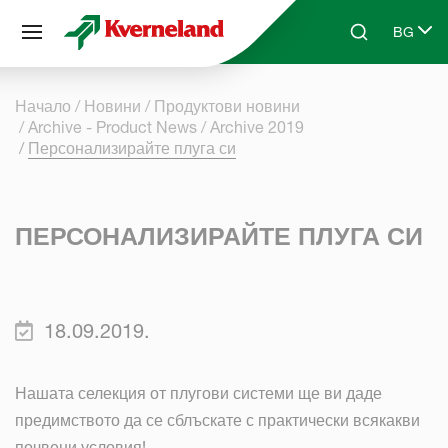
Управление на бисквитките
BG
Skip to main content
Search
Select l
Начало
Новини
Продуктови новини
Archive - Product News
Archive 2019
Персонализирайте плуга си
ПЕРСОНАЛИЗИРАЙТЕ ПЛУГА СИ
18.09.2019.
Нашата селекция от плугови системи ще ви даде
предимството да се сблъскате с практически всякакви
почвени условия!