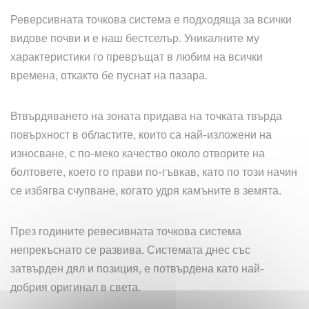
Реверсивната точкова система е подходяща за всички
видове почви и е наш бестселър. Уникалните му
характеристики го превръщат в любим на всички
времена, откакто бе пуснат на пазара.
Втвърдяването на зоната придава на точката твърда
повърхност в областите, които са най-изложени на
износване, с по-меко качество около отворите на
болтовете, което го прави по-гъвкав, като по този начин
се избягва счупване, когато удря камъните в земята.
През годините ревесивната точкова система
непрекъснато се развива. Системата днес със
затвърден дял и позиция, е потвърдена като най-
добрия оригинал в света.